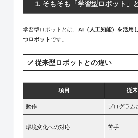
1. そもそも「学習型ロボット」
学習型ロボットとは、
AI（人工知能）を活用
つロボット
です。
✅ 従来型ロボットとの違い
項目
従来
動作
プログラム
環境変化への対応
苦手