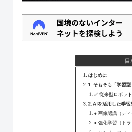
目
はじめに
1. そもそも「学習
✅ 従来型ロボッ
2. AIを活用した
● 画像認識（デ
● 強化学習（ト