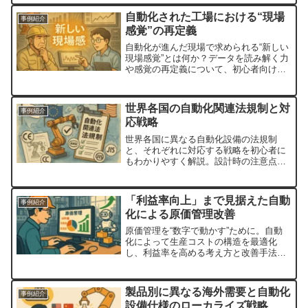
スト削減の課題も抱えています。そこ
自動化された工場における“現場
事例紹介
で、注目されているのが「工...
感覚”の再定義
自動化が進んだ現場で求められる“新しい
現場感覚”とは何か？データを読み解く力
や感覚の再定義について、初心者向けに
解説します。
世界各国の自動化関連法規制と対
事例紹介
応戦略
世界各国に異なる自動化設備の法規制
と、それぞれに対応する戦略を初心者に
もわかりやすく解説。設計時の注意点も
紹介します。
「利益率向上」まで見据えた自動
事例紹介
化による原価管理改善
原価管理を“数字で動かす”ために。自動
化によって生産コストの構造を最適化
し、利益率を高める考え方と改善手法を
初心者向けに分かりやすく解説します。
製品別に異なる海外需要と自動化
事例紹介
設備仕様のローカライズ戦略