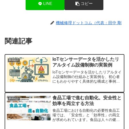
LINE
コピー
機械修理ドットコム（代表：田中 剛
関連記事
IoTセンサーデータを活かしたリ
事例紹介
アルタイム設備制御の実装例
IoTセンサーデータを活かしたリアルタイ
ム設備制御の仕組みと実装例を、初心者
にもわかりやすく具体的な構成と事例で
解説します。
食品工場で進む自動化。安全性と
事例紹介
効率を両立する方法
食品工場における自動化の必要性食品工
場では、「安全性」と「効率性」の両立
が求められています。食品は人々の健康
に直結するため、品質管理や衛生管理が
非常に重要です。一方で、人手不足やコ