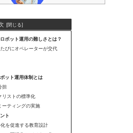
次
ロボット運用の難しさとは？
るたびにオペレーターが交代
足
き
ボット運用体制とは
分担
クリストの標準化
ミーティングの実施
ント
キル化を促進する教育設計