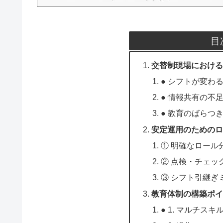
目
交替制現場における
● シフトが変わ
● 情報共有の不
● 教育のばらつ
安定運用のためのロ
① 明確なロール
② 点検・チェッ
③ シフト引継ぎ
教育体制の構築ポイ
● 1. マルチス