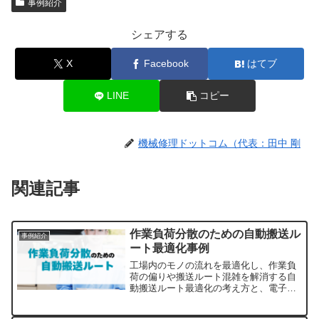
事例紹介
シェアする
X
Facebook
はてブ
LINE
コピー
機械修理ドットコム（代表：田中 剛
関連記事
作業負荷分散のための自動搬送ル
事例紹介
ート最適化事例
工場内のモノの流れを最適化し、作業負
荷の偏りや搬送ルート混雑を解消する自
動搬送ルート最適化の考え方と、電子部
品メーカー事例を初心者向けに解説。
AI・AGV活用による混雑90％削減、安全