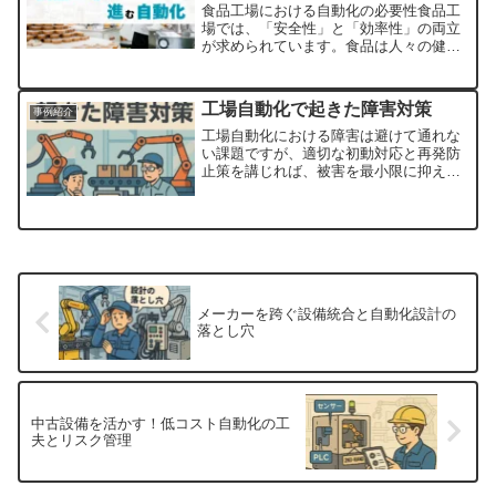
食品工場における自動化の必要性食品工
場では、「安全性」と「効率性」の両立
が求められています。食品は人々の健康
に直結するため、品質管理や衛生管理が
非常に重要です。一方で、人手不足やコ
スト削減の課題も抱えています。そこ
工場自動化で起きた障害対策
事例紹介
で、注目されているのが「工...
工場自動化における障害は避けて通れな
い課題ですが、適切な初動対応と再発防
止策を講じれば、被害を最小限に抑える
ことができます。「障害が起きたときに
どう動くか」を事前に決めておくこと
が、工場の安定稼働を実現する第一歩で
す。トラブルを恐れるのではなく、対応
力を高めることで自動化の効果を最大限
に引き出しましょう。
メーカーを跨ぐ設備統合と自動化設計の
落とし穴
中古設備を活かす！低コスト自動化の工
夫とリスク管理