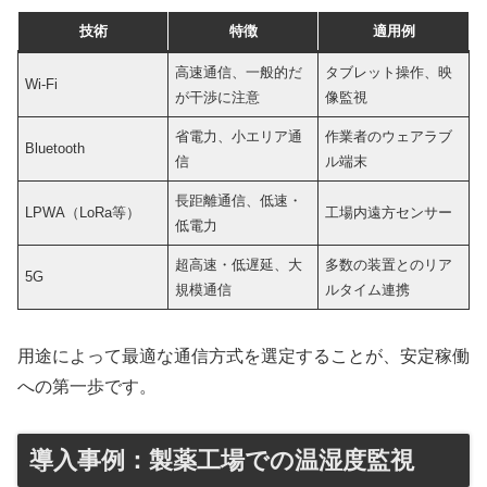
技術
特徴
適用例
高速通信、一般的だ
タブレット操作、映
Wi-Fi
が干渉に注意
像監視
省電力、小エリア通
作業者のウェアラブ
Bluetooth
信
ル端末
長距離通信、低速・
LPWA（LoRa等）
工場内遠方センサー
低電力
超高速・低遅延、大
多数の装置とのリア
5G
規模通信
ルタイム連携
用途によって最適な通信方式を選定することが、安定稼働
への第一歩です。
導入事例：製薬工場での温湿度監視