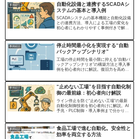
性向上、稼働効率アップ、夜間無人運転
自動化設備と連携するSCADAシ
事例紹介
対応の効果も紹介。
ステムの基本と導入例
SCADAシステムの基本機能と自動化設備
との連携方法、導入による工場の変化を
初心者にもわかりやすく事例付きで解説
します。
停止時間最小化を実現する“自動
事例紹介
バックアップシナリオ”
工場の停止時間を最小限に抑える“自動バ
ックアップシナリオ”の構築方法と導入事
例を初心者向けに解説。復旧力を高める
仕組みを紹介します。
“止めない工場”を目指す自動化制
事例紹介
御の最前線：初心者向け解説
ライン停止を防ぐ“止めない工場”の最新
自動化制御技術を初心者向けに解説。AI
予兆・PLC制御・導入事例まで分かりや
すく紹介します。
食品工場で進む自動化。安全性と
事例紹介
効率を両立する方法