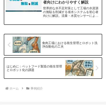
者向けにわかりやすく解説
世界的な水不足対策として工場の水資源
の無駄を削減する省水システムを初心者
向けに解説。流量・水質センサーによる
見える化、自動制御バルブ、再利用自動
管理などの技術と、飲料メーカーA社・
化学工場B社の導入事例やコスト・環境
効果、導入ステップとポイントも紹介。
食肉工場における衛生管理とロボット洗
浄自動化の工夫
はじめに：ペットフード製造の衛生管理
とロボット化の課題
ホーム
事例紹介