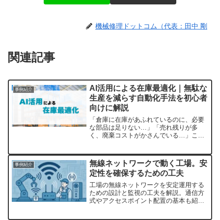
機械修理ドットコム（代表：田中 剛
関連記事
AI活用による在庫最適化｜無駄な
事例紹介
生産を減らす自動化手法を初心者
向けに解説
「倉庫に在庫があふれているのに、必要
な部品は足りない…」「売れ残りが多
く、廃棄コストがかさんでいる…」こう
した悩みは、多くの製造業や物流現場で
共通の課題です。その解決策として注目
されているのが、AIを活用した在庫最適
無線ネットワークで動く工場。安
事例紹介
化です。AIの予測能力や...
定性を確保するための工夫
工場の無線ネットワークを安定運用する
ための設計と監視の工夫を解説。通信方
式やアクセスポイント配置の基本も紹介
します。