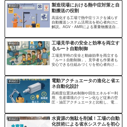
製造現場における熱中症対策と自
事例紹介
動搬送の役割
高温化する工場で熱中症リスクを減らす
自動搬送システム活用法を初心者向けに
解説。AGV・AMRによる重量物搬送自動
化で作業負担軽減・休憩確保・高温エリ
ア立ち入り削減、導入ポイントも紹介。
工場見学者の安全と効率を両立す
事例紹介
るルート自動制御
工場見学時の安全と動線効率を両立する
「ルート自動制御」。見学者も作業者も
安心できる仕組みづくりを初心者向けに
わかりやすく解説します。
電動アクチュエータの進化と省エ
事例紹介
ネ自動化設計
高精度位置決め制御や回生エネルギー利
用、生産環境のクリーン化など従来の空
圧・油圧アクチュエータと比較し、電動
アクチュエータがもたらす省エネ効果、
導入事例、選定ポイント、今後の課題を
初心者向けに解説。
水資源の無駄を削減！工場の自動
事例紹介
化技術による省水システムを初心