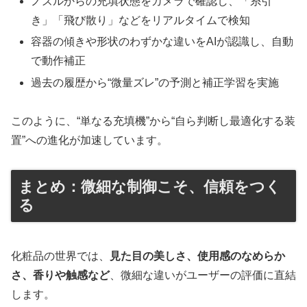
ノズルからの充填状態をカメラで確認し、「糸引
き」「飛び散り」などをリアルタイムで検知
容器の傾きや形状のわずかな違いをAIが認識し、自動
で動作補正
過去の履歴から“微量ズレ”の予測と補正学習を実施
このように、“単なる充填機”から“自ら判断し最適化する装
置”への進化が加速しています。
まとめ：微細な制御こそ、信頼をつく
る
化粧品の世界では、
見た目の美しさ、使用感のなめらか
さ、香りや触感など
、微細な違いがユーザーの評価に直結
します。