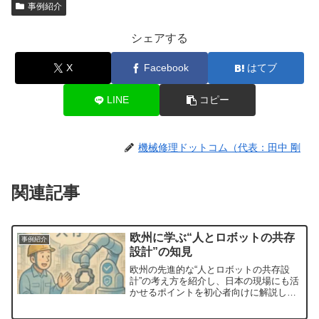
事例紹介
シェアする
X
Facebook
はてブ
LINE
コピー
機械修理ドットコム（代表：田中 剛
関連記事
欧州に学ぶ“人とロボットの共存
事例紹介
設計”の知見
欧州の先進的な“人とロボットの共存設
計”の考え方を紹介し、日本の現場にも活
かせるポイントを初心者向けに解説しま
す。