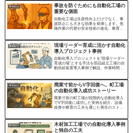
事故を防ぐためにも自動化工場の
事例紹介
重要な側面
自動化工場は生産性向上だけでなく、事
故防止にも大きな効果を発揮します。危
険作業の代替や安全技術の進化、教育の
重要性を解説します。
現場リーダー育成に活かす自動化
事例紹介
導入プロジェクト事例
自動化導入プロジェクトを“現場リーダー
育成の場”とする手法を部品組立工場の自
動供給装置導入事例で解説。作業時間
30％短縮の成果とプロジェクトマネジメ
ント経験、任せる文化づくり、現場巻き
込み、見える化などのステップを初心者
廃業寸前からV字回復へ。町工場
事例紹介
向けにわかりやすく紹介。
の自動化導入成功ストーリー
廃業寸前の町工場が段階的な自動化導入
でV字回復に成功した実例を紹介。設備
改善や教育の工夫を通じた再生のストー
リーを解説します。
木材加工工場での自動化導入事例
事例紹介
と独自の工夫