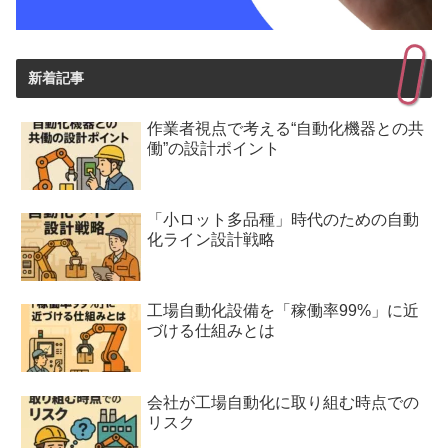
新着記事
作業者視点で考える“自動化機器との共
働”の設計ポイント
「小ロット多品種」時代のための自動
化ライン設計戦略
工場自動化設備を「稼働率99%」に近
づける仕組みとは
会社が工場自動化に取り組む時点での
リスク