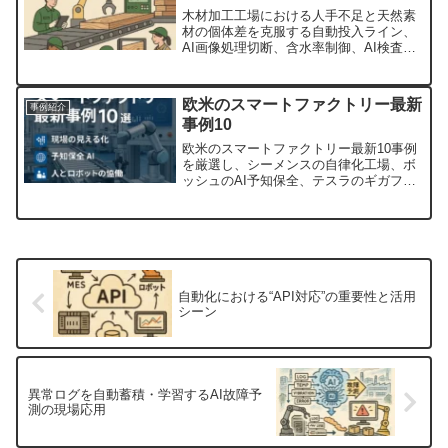
木材加工工場における人手不足と天然素
材の個体差を克服する自動投入ライン、
AI画像処理切断、含水率制御、AI検査な
どの導入事例と現場発想の独自工夫を初
心者向けに分かりやすく解説。歩留まり
改善や生産性向上の具体的効果と今後の
欧米のスマートファクトリー最新
事例紹介
展望も提示。
事例10
欧米のスマートファクトリー最新10事例
を厳選し、シーメンスの自律化工場、ボ
ッシュのAI予知保全、テスラのギガファ
クトリー、BMWのデジタルツインなど、
DX推進の核心を初心者向けに解説。
自動化における“API対応”の重要性と活用
シーン
異常ログを自動蓄積・学習するAI故障予
測の現場応用