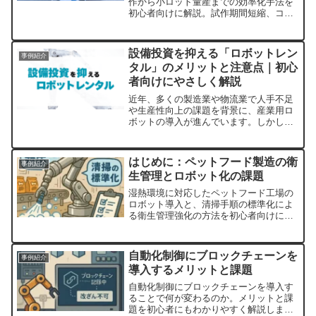
作から小ロット量産までの効率化手法を
初心者向けに解説。試作期間短縮、コス
ト削減、多品種対応、成功事例や導入ス
テップ、注意点を具体的に紹介。設計修
正から量産自動化準備、AI連携による無
設備投資を抑える「ロボットレン
事例紹介
人運転対応のポイントも紹介。​
タル」のメリットと注意点｜初心
者向けにやさしく解説
近年、多くの製造業や物流業で人手不足
や生産性向上の課題を背景に、産業用ロ
ボットの導入が進んでいます。しかし、
「導入したいけれど、高額な初期投資が
ネック…」「失敗したらと思うと踏み出
せない…」こういった声も少なくありま
はじめに：ペットフード製造の衛
事例紹介
せん。そんな企業に注目さ...
生管理とロボット化の課題
湿熱環境に対応したペットフード工場の
ロボット導入と、清掃手順の標準化によ
る衛生管理強化の方法を初心者向けにわ
かりやすく解説します。
自動化制御にブロックチェーンを
事例紹介
導入するメリットと課題
自動化制御にブロックチェーンを導入す
ることで何が変わるのか。メリットと課
題を初心者にもわかりやすく解説しま