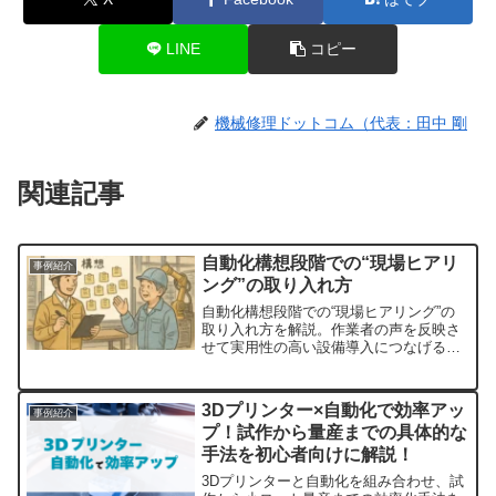
LINE
コピー
機械修理ドットコム（代表：田中 剛
関連記事
自動化構想段階での“現場ヒアリ
事例紹介
ング”の取り入れ方
自動化構想段階での“現場ヒアリング”の
取り入れ方を解説。作業者の声を反映さ
せて実用性の高い設備導入につなげる方
法を紹介します。
3Dプリンター×自動化で効率アッ
事例紹介
プ！試作から量産までの具体的な
手法を初心者向けに解説！
3Dプリンターと自動化を組み合わせ、試