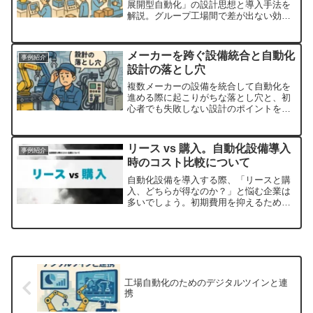
展開型自動化」の設計思想と導入手法を
解説。グループ工場間で差が出ない効率
的な自動化戦略を初心者向けに紹介しま
す。
メーカーを跨ぐ設備統合と自動化
事例紹介
設計の落とし穴
複数メーカーの設備を統合して自動化を
進める際に起こりがちな落とし穴と、初
心者でも失敗しない設計のポイントをわ
かりやすく解説します。
リース vs 購入。自動化設備導入
事例紹介
時のコスト比較について
自動化設備を導入する際、「リースと購
入、どちらが得なのか？」と悩む企業は
多いでしょう。初期費用を抑えるために
リースを選ぶべきか、長期的なコストを
考えて購入するべきか、それぞれにメリ
ット・デメリットがあります。本記事で
は、自動化設備のリースと...
工場自動化のためのデジタルツインと連
携