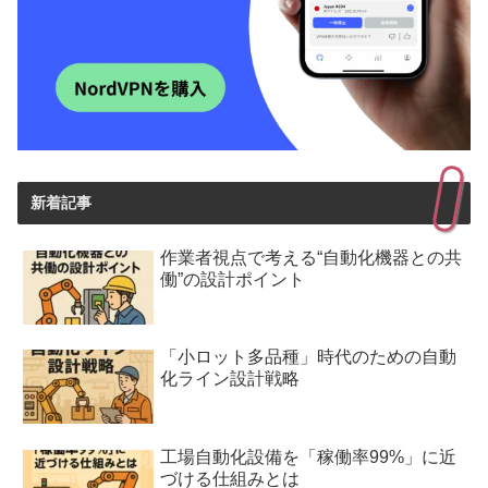
新着記事
作業者視点で考える“自動化機器との共
働”の設計ポイント
「小ロット多品種」時代のための自動
化ライン設計戦略
工場自動化設備を「稼働率99%」に近
づける仕組みとは