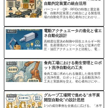
自動判定装置の統合活用
バーコード・QR・RFIDの特徴と選定基
準、自動判定装置との統合による製造現
場の自動化手法を初心者向けにわかりや
すく解説します。
電動アクチュエータの進化と省エ
事例紹介
ネ自動化設計
高精度位置決め制御や回生エネルギー利
用、生産環境のクリーン化など従来の空
圧・油圧アクチュエータと比較し、電動
アクチュエータがもたらす省エネ効果、
導入事例、選定ポイント、今後の課題を
初心者向けに解説。
食肉工場における衛生管理とロボ
事例紹介
ット洗浄自動化の工夫
食肉工場に求められる徹底した衛生管理
と洗浄作業。ロボットによる自動洗浄の
工夫と実践例を交え、初心者向けにやさ
しく解説します。
グループ工場間で進める“水平展
事例紹介
開型自動化”の設計思想
1つの成功事例を全拠点に広げる。「水平