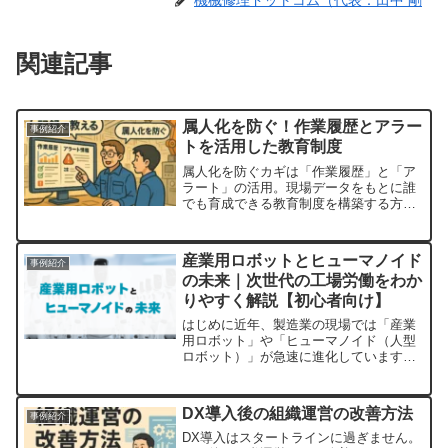
機械修理ドットコム（代表：田中 剛
関連記事
属人化を防ぐ！作業履歴とアラー
事例紹介
トを活用した教育制度
属人化を防ぐカギは「作業履歴」と「ア
ラート」の活用。現場データをもとに誰
でも育成できる教育制度を構築する方法
を初心者向けにわかりやすく解説しま
す。
産業用ロボットとヒューマノイド
事例紹介
の未来｜次世代の工場労働をわか
りやすく解説【初心者向け】
はじめに近年、製造業の現場では「産業
用ロボット」や「ヒューマノイド（人型
ロボット）」が急速に進化しています。
テレビやインターネットなどで、まるで
人間のように作業をするロボットを目に
する機会も増えてきました。「将来、工
DX導入後の組織運営の改善方法
事例紹介
場で働く人の仕事がロボッ...
DX導入はスタートラインに過ぎません。