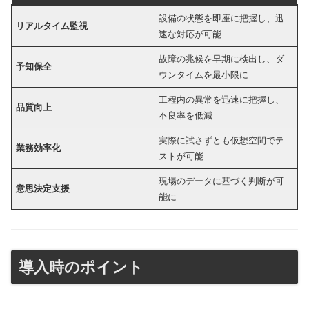
設備の状態を即座に把握し、迅
リアルタイム監視
速な対応が可能
故障の兆候を早期に検出し、ダ
予知保全
ウンタイムを最小限に
工程内の異常を迅速に把握し、
品質向上
不良率を低減
実際に試さずとも仮想空間でテ
業務効率化
ストが可能
現場のデータに基づく判断が可
意思決定支援
能に
導入時のポイント