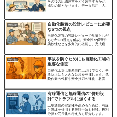
その後の組織運営をどう改善するかが、
成功の鍵となります。データ活用、人材
育成、部門間連携、ガバナンス強化、継
続的改善。これらを地道に実行すること
で、DXの真価が発揮され、企業の競争力
向上につながります。
自動化装置の設計レビューに必要
事例紹介
な6つの視点
自動化装置の設計レビューで見落としが
ちな6つの視点を解説。安全性や保守性、
柔軟性などを多角的に確認し、完成度の
高い設備を実現。
事故を防ぐためにも自動化工場の
事例紹介
重要な側面
自動化工場は生産性向上だけでなく、事
故防止にも大きな効果を発揮します。危
険作業の代替や安全技術の進化、教育の
重要性を解説します。
有線通信と無線通信の“併用設
事例紹介
計”でトラブルに強くする
工場通信の安定性を高めるために、有線
と無線を併用する設計手法を解説。役割
分担や冗長化の考え方も紹介します。