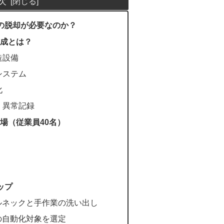
次
の脱却が必要なのか？
構成とは？
造設備
システム
化
・異常記録
場（従業員40名）
ップ
ルネックと手作業の洗い出し
の自動化対象を選定