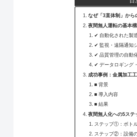
目
なぜ「3直体制」から
夜間無人運転の基本
✔ 自動化された製
✔ 監視・遠隔通知
✔ 品質管理の自動
✔ データロギング
成功事例：金属加工工
■ 背景
■ 導入内容
■ 結果
夜間無人化への5ステ
ステップ①：ボト
ステップ②：設備