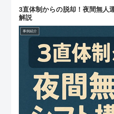
3直体制からの脱却！夜間無人
解説
事例紹介