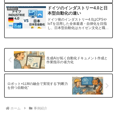
しての役割、導入事例・メリット・ポイ
ント、今後の展望まで初心者向けにわか
ドイツのインダストリー4.0と日
事例紹介
りやすく解説。
本型自動化の違い
ドイツ発のインダストリー4.0はCPSや
IoTを活用した全体最適・自律化を目指
し、日本型自動化はカイゼン文化と職人
技を生かす協働自動化を推進。両者の特
徴・違い、強み、相互学習ポイント、ハ
イブリッド事例、背景や導入ステップに
も触れて初心者向けに解説。
生成AIが拓く自動化ドキュメント作成と
作業指示の省力化
ロボット×LLMの融合で実現する“判断力
を持つ自動化”
ホーム
事例紹介