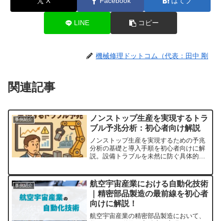
X
Facebook
はてブ
LINE
コピー
機械修理ドットコム（代表：田中 剛
関連記事
ノンストップ生産を実現するトラ
事例紹介
ブル予兆分析：初心者向け解説
ノンストップ生産を実現するための予兆
分析の基礎と導入手順を初心者向けに解
説。設備トラブルを未然に防ぐ具体的な
方法を紹介します。
航空宇宙産業における自動化技術
事例紹介
｜精密部品製造の最前線を初心者
向けに解説！
航空宇宙産業の精密部品製造において、