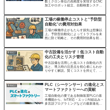
数ミクロン単位の高精度を実現するCNC
加工やロボット組立、自動検査システム
などの最新自動化技術を、航空機エンジ
ン部品の切削加工、人工衛星組立、ロケ
ット部品AI検査の成功事例と共に初心者
工場の稼働停止コストと“予防型
事例紹介
向けにわかりやすく解説。
自動化”の費用対効果
工場の稼働停止がもたらす損失は想像以
上。予防型自動化によってトラブルを未
然に防ぐ戦略と、その費用対効果を初心
者向けに解説します。
中古設備を活かす！低コスト自動
事例紹介
化の工夫とリスク管理
中古設備を活用した低コスト自動化の方
法と、導入時の注意点を初心者にもわか
りやすく解説。賢くコストを抑えて、自
動化を実現しよう。
PLC（シーケンサー）の進化とス
事例紹介
マートファクトリーへの貢献
工場自動化の要である制御装置PLCの基
本機能から、IoT対応・エッジAI組込み・
多言語プログラミングなどの最新進化、
スマートファクトリーでのデータハブと