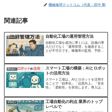
機械修理ドットコム（代表：田中 剛
関連記事
自動化工場の運用管理方法
事例紹介
自動化工場を成功に導くには、設備の導
入だけでなく「運用管理」を徹底するこ
とが不可欠です。稼働率の監視、予防保
全、人と機械の役割分担、品質データの
活用などを組み合わせ、継続的に改善す
ることで、自動化の効果を最大化できま
す。運用の工夫こそが、自動化投資の価
スマート工場の構築：AIとロボッ
事例紹介
値を引き出す最大のポイントです。
トの活用方法
スマート工場は、AIとロボットを活用す
ることで「効率化」「品質向上」「安全
性」「柔軟性」を実現します。導入は段
階的に行い、小さな成功を積み重ねなが
ら全体最適化を目指すのがポイントで
す。今後、競争力を維持・強化するため
工場自動化の利点 業界のトップ
事例紹介
に、スマート工場はあらゆる製造業にと
レベルで
って欠かせない選択肢となるでしょう。