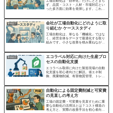
工場自動化は「効率化」だけにとどまら
ず、品質・コスト・人材・市場対応とい
った多方面に効果を発揮します。これら
を総合的に活用することで、業界のトッ
プを狙える競争力を得ることが可能で
す。今後も自動化技術の進化を視野に入
会社が工場自動化にどのように取
事例紹介
れつつ、自社に最適な導入戦略を立てる
り組むか ケーススタディ
ことが重要です。
工場自動化は、単なる「機械化」ではな
く、経営全体をデータで最適化する取り
組みです。小さな改善を積み重ねなが
ら、効果を数値で評価し、成功パターン
を横展開していくことが大切です。会社
全体が一体となって取り組むことで、真
エコラベル対応に向けた生産プロ
事例紹介
の意味での「スマートファクトリー」が
セスの自動化支援
実現します。
エコラベル取得に向けた製造現場の自動
化支援を初心者向けに解説。省エネ制
御、廃棄物削減、有害物質管理、トレー
サビリティ記録、自動レポート作成の仕
組みと事例を紹介し、環境認証取得のポ
イントも解説。
自動化による固定費削減と可変費
事例紹介
の見直しの考え方
工場の固定費・可変費を見直すために重
要な自動化の活用法とは？コスト構造の
考え方と、実際の改善手法を初心者向け