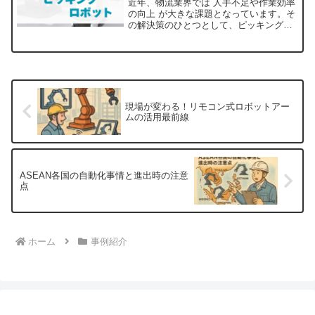
近年、物流業界では 人手不足や作業効率
の向上 が大きな課題となっています。そ
の解決策のひとつとして、ピッキングロ
ボットの導入 が進んでいます。ピッキン
グロボットとは、商品の仕分けや取り出
し（ピッキング）を自動で行うロボット
のことで、特に ...
現場が変わる！リモコン式ロボットアー
ムの活用最前線
ASEAN各国の自動化事情と進出時の注意
点
ホーム
事例紹介