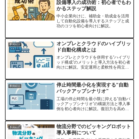
設備導入の成功術：初心者でもわ
かるステップ解説
中小企業向けに、補助金・助成金を活用
して自動化設備を導入するステップと成
功のコツを初心者向けに解説。
オンプレとクラウドのハイブリッ
事例紹介
ド自動化構成とは
オンプレとクラウドを併用する“ハイブリ
ッド構成”のメリットと導入方法を初心者
向けに解説。安定運用と柔軟性を両立す
る考え方とは。
停止時間最小化を実現する“自動
事例紹介
バックアップシナリオ”
工場の停止時間を最小限に抑える“自動バ
ックアップシナリオ”の構築方法と導入事
例を初心者向けに解説。復旧力を高める
仕組みを紹介します。
物流分野でのピッキングロボット
事例紹介
導入事例について