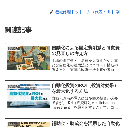
機械修理ドットコム（代表：田中 剛
関連記事
自動化による固定費削減と可変費
事例紹介
の見直しの考え方
工場の固定費・可変費を見直すために重
要な自動化の活用法とは？コスト構造の
考え方と、実際の改善手法を初心者向け
にわかりやすく解説します。
自動化投資のROI（投資対効果）
事例紹介
を最大化する方法
自動化設備の導入には多額の投資が必要
ですが、ROI（投資対効果：Return on
Investment）を最大化することで、コス
トを回収し、利益を最大化することがで
きます。しかし、単に高額な自動化設備
を導入すればROIが向上するわけでは
補助金・助成金を活用した自動化
事例紹介
あ...