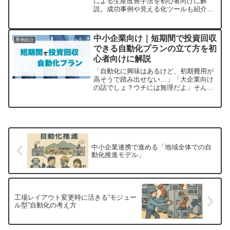
による生産改善手法を初心者向けに解
説。成功事例や見える化ツールも紹介し
ます。
中小企業向け｜短期間で投資回収
事例紹介
できる自動化プランの立て方を初
心者向けに解説
「自動化に興味はあるけど、初期費用が
高そうで踏み出せない…」「大企業向け
の話でしょ？ウチには無理だよ」そんな
声を中小企業の経営者や工場長からよく
耳にします。ですが実は、中小企業こそ
「短期間で投資回収できる自動化プラ
ン」をうまく立てれば、利益...
中小企業連携で進める「地域全体での自
動化推進モデル」
工場レイアウト変更時に活きる“モジュー
ル型”自動化の考え方