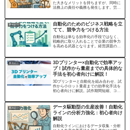
た大きなメリットを持ちますが、同時に
法務上の責任や義務も発生します。労働
安全衛生法、知的財産権、データ保護、
環境規制、契約責任といった要素を見落
とさず、技術と法務を両立させること
自動化のためのビジネス戦略を立
事例紹介
が、安定した運用と企業価値の向上につ
てて、競争力をつける方法
ながります。
自動化は単なる効率化の手段ではなく、
戦略的に取り入れることで企業の競争力
を高める武器となります。経営課題の整
理、目的の明確化、段階的導入、人材戦
略との連携を通じて、自動化を経営全体
の成長戦略に結びつけていきましょう。
3Dプリンター×自動化で効率アッ
事例紹介
成功のカギは「自動化を目的ではなく手
プ！試作から量産までの具体的な
段とする」ことにあります。
手法を初心者向けに解説！
3Dプリンターと自動化を組み合わせ、試
作から小ロット量産までの効率化手法を
初心者向けに解説。試作期間短縮、コス
ト削減、多品種対応、成功事例や導入ス
テップ、注意点を具体的に紹介。設計修
正から量産自動化準備、AI連携による無
データ駆動型の生産改善！自動化
事例紹介
人運転対応のポイントも紹介。​
ラインの分析力強化：初心者向け
解説
自動化ラインにおけるデータ収集・分析