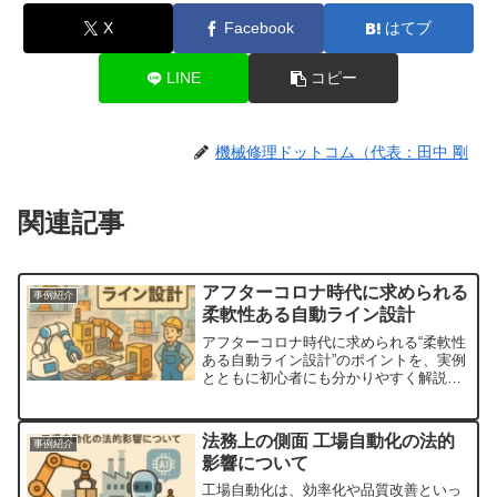
X
Facebook
はてブ
LINE
コピー
機械修理ドットコム（代表：田中 剛
関連記事
アフターコロナ時代に求められる
事例紹介
柔軟性ある自動ライン設計
アフターコロナ時代に求められる“柔軟性
ある自動ライン設計”のポイントを、実例
とともに初心者にも分かりやすく解説し
ます。
法務上の側面 工場自動化の法的
事例紹介
影響について
工場自動化は、効率化や品質改善といっ