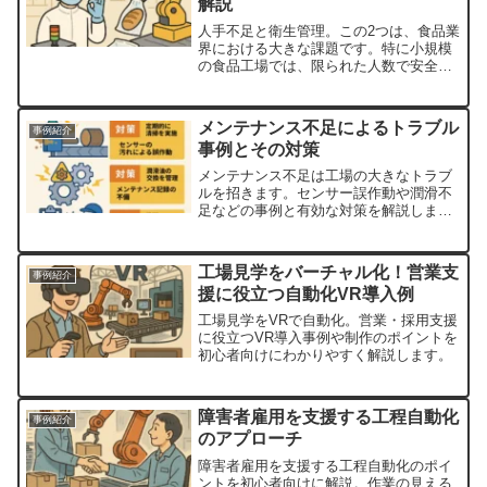
解説
人手不足と衛生管理。この2つは、食品業
界における大きな課題です。特に小規模
の食品工場では、限られた人数で安全か
つ高品質な製品をつくることが求めら
れ、「省人化」と「衛生管理」の両立は
難題とされてきました。しかし近年で
メンテナンス不足によるトラブル
事例紹介
は、自動化やIoT技術の活...
事例とその対策
メンテナンス不足は工場の大きなトラブ
ルを招きます。センサー誤作動や潤滑不
足などの事例と有効な対策を解説しま
す。
工場見学をバーチャル化！営業支
事例紹介
援に役立つ自動化VR導入例
工場見学をVRで自動化。営業・採用支援
に役立つVR導入事例や制作のポイントを
初心者向けにわかりやすく解説します。
障害者雇用を支援する工程自動化
事例紹介
のアプローチ
障害者雇用を支援する工程自動化のポイ
ントを初心者向けに解説。作業の見える