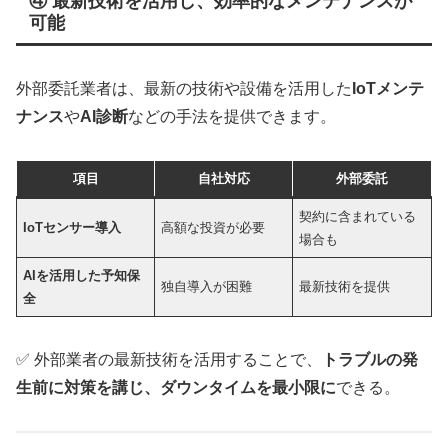
④ 最新技術を活用し、効率的なメンテナンスが
可能
外部委託業者は、最新の技術や設備を活用した
IoTメンテ
ナンス
や
AI診断
などの手法を提供できます。
項目
自社対応
外部委託
契約に含まれている
IoTセンサー導入
高額な投資が必要
場合も
AIを活用した予知保
独自導入が困難
最新技術を提供
全
✅ 外部業者の最新技術を活用することで、
トラブルの発
生前に対策を講じ、ダウンタイムを最小限に
できる。