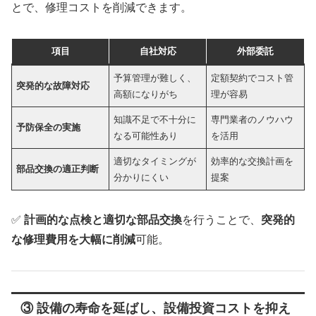
とで、修理コストを削減できます。
項目
自社対応
外部委託
予算管理が難しく、
定額契約でコスト管
突発的な故障対応
高額になりがち
理が容易
知識不足で不十分に
専門業者のノウハウ
予防保全の実施
なる可能性あり
を活用
適切なタイミングが
効率的な交換計画を
部品交換の適正判断
分かりにくい
提案
✅
計画的な点検と適切な部品交換
を行うことで、
突発的
な修理費用を大幅に削減
可能。
③ 設備の寿命を延ばし、設備投資コストを抑え