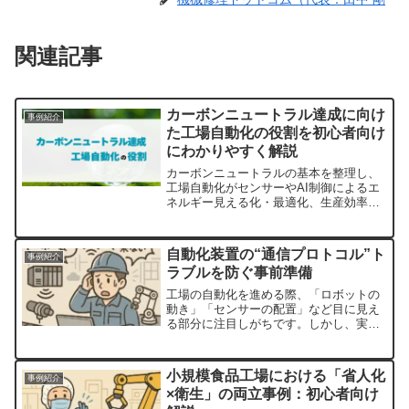
関連記事
カーボンニュートラル達成に向け
事例紹介
た工場自動化の役割を初心者向け
にわかりやすく解説
カーボンニュートラルの基本を整理し、
工場自動化がセンサーやAI制御によるエ
ネルギー見える化・最適化、生産効率向
上・CO₂排出源削減に果たす役割を、自
動車部品工場や電子部品工場の事例で初
心者向けに解説。導入手順と今後展望も
自動化装置の“通信プロトコル”ト
事例紹介
紹介。
ラブルを防ぐ事前準備
工場の自動化を進める際、「ロボットの
動き」「センサーの配置」など目に見え
る部分に注目しがちです。しかし、実は
現場で最もトラブルが多いのが通信プロ
トコルに関する問題です。通信がうまく
いかないと、どんなに高性能な機械も
小規模食品工場における「省人化
事例紹介
「動かない」「反応しない」...
×衛生」の両立事例：初心者向け