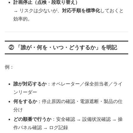
計画停止（点検・段取り替え）
→ リスクは少ないが、
対応手順を標準化
しておくと
効率的。
② 「誰が・何を・いつ・どうするか」を明記
例：
誰が対応するか
：オペレーター／保全担当者／ライ
ンリーダー
何をするか
：停止原因の確認・電源遮断・製品の仕
分け
どの順番で行うか
：安全確認 → 設備状況確認 → 操
作パネル確認 → ログ記録