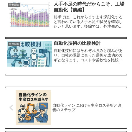
人手不足の時代だからこそ、工場
事例紹介
自動化【前編】
前半では、これからますます深刻化する
と言われている人手不足の状況を確認し
たいと思います。後編では、外注先の選
定で考えるべきことと、【工場自動化マ
ッチング】の取り組みをご紹介します。
製造業における人手不足の現状さまざま
自動化技術の比較検討
事例紹介
な業界で人手不足の状態だ...
自動化技術にはそれぞれ強みと弱みがあ
り、自社の課題に合った選択が成功のカ
ギとなります。コストや柔軟性を比較
し、段階的に導入することで、自動化は
経営に確かな成果をもたらします。基礎
を理解したうえで、自社に最適な自動化
戦略を立てましょう。
自動化ラインにおける生産ロス分析と改
善のステップ