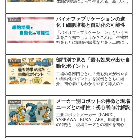
体制の構築によって生まれる、新しい働
き方モデルを解説します。
バイオファブリケーションの進
事例紹介
化！細胞培養と自動化の可能性
「バイオファブリケーション」という言
葉をご存知でしょうか？これは、生物材
料をもとに組織や臓器などを人工的に製
造する技術で、医療・製薬・食品などさ
まざまな分野で注目されています。そし
て、この分野でも「自動化」の波が押し
部門別で見る「最も効果が出た自
事例紹介
寄せているのです。従来、...
動化ポイント」
工場の各部門ごとに「最も効果が出やす
い自動化ポイント」を実例とともに紹
介。初心者にもわかりやすく導入のヒン
トを解説します。
メーカー別ロボットの特徴と現場
事例紹介
ニーズとの相性：初心者向け解説
主要ロボットメーカー（FANUC、
YASKAWA、KUKA、ABB、川崎重工）
の特徴と、現場ニーズとの相性を初心者
向けに分かりやすく解説します。