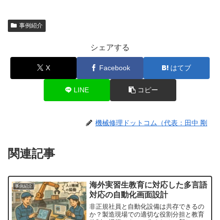
事例紹介
シェアする
X
Facebook
はてブ
LINE
コピー
機械修理ドットコム（代表：田中 剛
関連記事
海外実習生教育に対応した多言語
事例紹介
対応の自動化画面設計
非正規社員と自動化設備は共存できるの
か？製造現場での適切な役割分担と教育