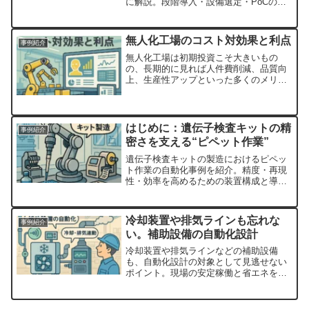
に解説。段階導入・設備選定・PoCの流
れも紹介します。
無人化工場のコスト対効果と利点
事例紹介
無人化工場は初期投資こそ大きいもの
の、長期的に見れば人件費削減、品質向
上、生産性アップといった多くのメリッ
トを享受できます。これからの工場運営
においては、「無人化による効率化と競
争力強化」が重要なテーマとなるでしょ
う。
はじめに：遺伝子検査キットの精
事例紹介
密さを支える“ピペット作業”
遺伝子検査キットの製造におけるピペッ
ト作業の自動化事例を紹介。精度・再現
性・効率を高めるための装置構成と導入
の工夫を初心者向けに解説します。
冷却装置や排気ラインも忘れな
事例紹介
い。補助設備の自動化設計
冷却装置や排気ラインなどの補助設備
も、自動化設計の対象として見逃せない
ポイント。現場の安定稼働と省エネを支
える工夫を初心者向けに解説します。