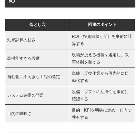
落とし穴
回避のポイント
ROI（投資回収期間）を事前に計
効果試算の甘さ
算する
現場が扱える機種を選定し、教
高機能すぎる設備
育体制を整える
単純・反復作業から優先的に自
自動化に不向きな工程の選定
動化する
設備・ソフトの互換性を事前に
システム連携の問題
確認する
目的・KPIを明確に定め、社内で
目的の曖昧さ
共有する