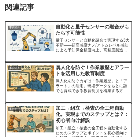
関連記事
自動化と量子センサーの融合がも
事例紹介
たらす可能性
量子センサーと自動化融合で実現する3大
革新――超高感度ナノ/アトムレベル感知
による予知保全精度向上、高精度製造と
品質保証、極限環境での自動化――の仕
組みや実証事例、スマートファクトリー
応用シナリオ、導入課題と展望を初心者
属人化を防ぐ！作業履歴とアラー
事例紹介
向けに解説。
トを活用した教育制度
属人化を防ぐカギは「作業履歴」と「ア
ラート」の活用。現場データをもとに誰
でも育成できる教育制度を構築する方法
を初心者向けにわかりやすく解説しま
す。
加工→組立→検査の全工程自動
事例紹介
化。実現までのステップとは？：
初心者向け解説
加工・組立・検査の全工程を自動化する
ためのステップとポイントを初心者向け