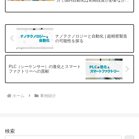
方で国内自動化は初期投資が必要なが
ら、長期的には安定した品質と効率を生
み出しやすくなります。どちらが有利か
は業種や製品特性によって異なります
が、自社の強みや顧客ニーズを見極めた
上で戦略を立てることが重要です。両者
を組み合わせた柔軟な運用こそが、これ
からの製造業における鍵となるでしょ
ナノテクノロジーと自動化 | 超精密製造
う。
の可能性を探る
PLC（シーケンサー）の進化とスマート
ファクトリーへの貢献
ホーム
事例紹介
検索