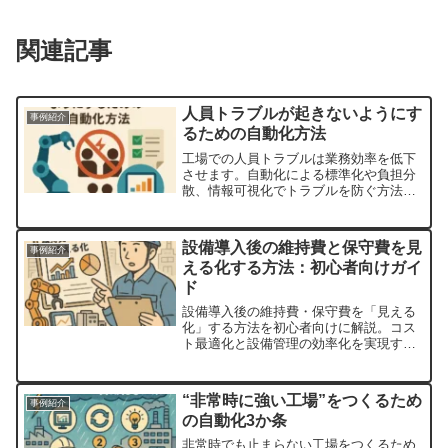
関連記事
人員トラブルが起きないようにす
事例紹介
るための自動化方法
工場での人員トラブルは業務効率を低下
させます。自動化による標準化や負担分
散、情報可視化でトラブルを防ぐ方法を
解説します。
設備導入後の維持費と保守費を見
事例紹介
える化する方法：初心者向けガイ
ド
設備導入後の維持費・保守費を「見える
化」する方法を初心者向けに解説。コス
ト最適化と設備管理の効率化を実現する
ステップを紹介。
“非常時に強い工場”をつくるため
事例紹介
の自動化3か条
非常時でも止まらない工場をつくるため