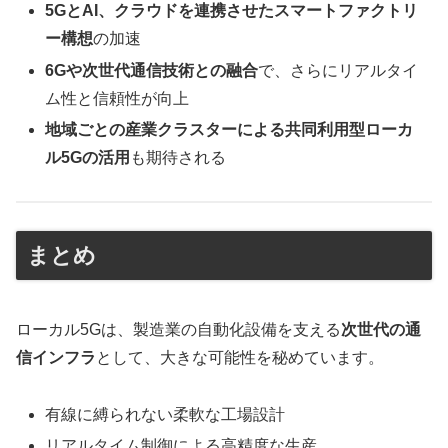
5GとAI、クラウドを連携させたスマートファクトリ
ー構想
の加速
6Gや次世代通信技術との融合
で、さらにリアルタイ
ム性と信頼性が向上
地域ごとの産業クラスターによる共同利用型ローカ
ル5Gの活用
も期待される
まとめ
ローカル5Gは、製造業の自動化設備を支える
次世代の通
信インフラ
として、大きな可能性を秘めています。
有線に縛られない柔軟な工場設計
リアルタイム制御による高精度な生産