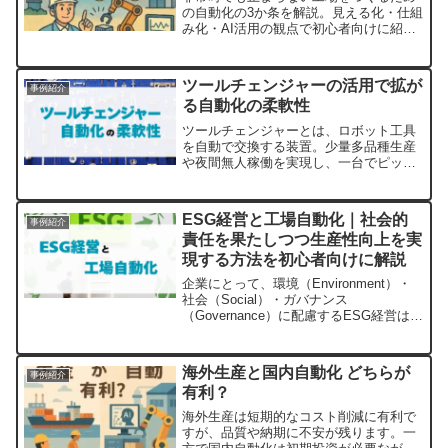
の自動化の3か条を解説。見える化・仕組
み化・AI活用の観点で初心者向けに紹
介。
ツールチェンジャーの活用で拡が
事例紹介
る自動化の柔軟性
ツールチェンジャーとは、ロボット工具
を自動で交換する装置。少量多品種生産
や夜間無人稼働を実現し、一台でピッキ
ング・ネジ締め・検査に対応可能に。種
類・メリット・導入時の注意点を初心者
向けに解説し、自動車部品・電子部品・
ESG経営と工場自動化｜社会的
事例紹介
食品包装ラインの事例も紹介。
責任を果たしつつ生産性向上を実
現する方法を初心者向けに解説
企業にとって、環境（Environment）・
社会（Social）・ガバナンス
（Governance）に配慮するESG経営は、
これからの時代に欠かせない考え方で
す。特に製造業においては、CO₂排出削
減や労働環境の改善、透明性のある運営
海外生産と国内自動化 どちらが
事例紹介
が強く...
有利？
海外生産は短期的なコスト削減に有利で
すが、品質や納期に不安が残ります。一