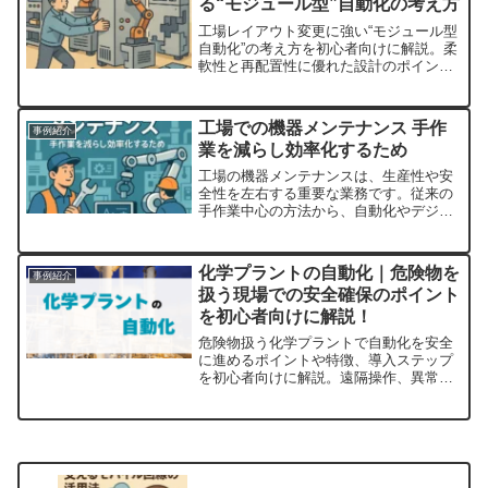
る“モジュール型”自動化の考え方
工場レイアウト変更に強い“モジュール型
自動化”の考え方を初心者向けに解説。柔
軟性と再配置性に優れた設計のポイント
と導入実例を紹介。
工場での機器メンテナンス 手作
事例紹介
業を減らし効率化するため
工場の機器メンテナンスは、生産性や安
全性を左右する重要な業務です。従来の
手作業中心の方法から、自動化やデジタ
ル技術を活用した効率的な方法へと進化
しています。手作業を減らすことで、コ
スト削減やダウンタイムの防止だけでな
化学プラントの自動化｜危険物を
事例紹介
く、現場の負担軽減にもつながります。
扱う現場での安全確保のポイント
これからの工場運営において、自動化さ
を初心者向けに解説！
れたメンテナンスは欠かせない要素にな
るでしょう。
危険物扱う化学プラントで自動化を安全
に進めるポイントや特徴、導入ステップ
を初心者向けに解説。遠隔操作、異常検
知・自動停止、定期メンテナンス、人的
ミス防止・作業員安全・品質安定化メリ
ットと成功事例も紹介。​