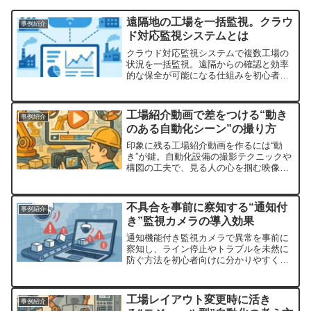
遠隔地の工場を一括監視。クラウ
事例紹介
ド対応監視システムとは
クラウド対応監視システムで複数工場の
状況を一括監視。遠隔からの確認と効率
的な保全が可能になる仕組みを初心者向
けに解説します。
工場紹介動画で差をつける“動き
事例紹介
のある自動化シーン”の撮り方
印象に残る工場紹介動画を作るには“動
き”が鍵。自動化設備の撮影テクニックや
構図の工夫で、見る人の心を掴む映像演
出のコツを初心者向けに解説します。
不具合を事前に察知する“通知付
事例紹介
き”監視カメラの導入効果
通知機能付き監視カメラで異常を事前に
察知し、ライン停止やトラブルを未然に
防ぐ方法を初心者向けに分かりやすく解
説します。
工場レイアウト変更時に活き
事例紹介