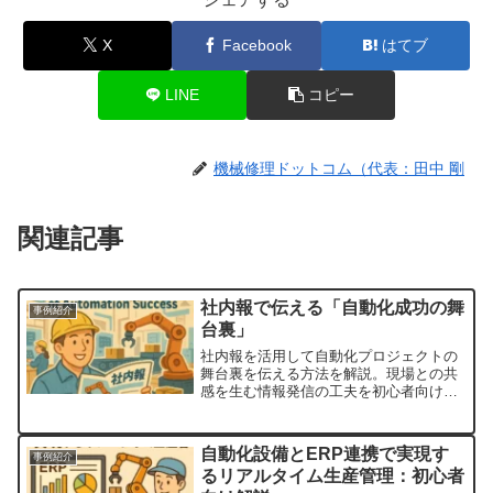
X
Facebook
はてブ
LINE
コピー
機械修理ドットコム（代表：田中 剛
関連記事
社内報で伝える「自動化成功の舞
事例紹介
台裏」
社内報を活用して自動化プロジェクトの
舞台裏を伝える方法を解説。現場との共
感を生む情報発信の工夫を初心者向けに
紹介。
自動化設備とERP連携で実現す
事例紹介
るリアルタイム生産管理：初心者