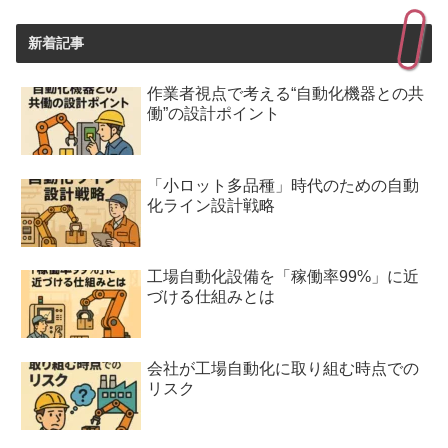
新着記事
作業者視点で考える“自動化機器との共
働”の設計ポイント
「小ロット多品種」時代のための自動
化ライン設計戦略
工場自動化設備を「稼働率99%」に近
づける仕組みとは
会社が工場自動化に取り組む時点での
リスク