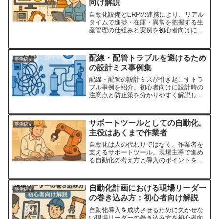
向け解説
自動化設備とERPの連携により、リアル
タイムで進捗・在庫・異常を把握する生
産管理の仕組みと実例を初心者向けにわ
かりやすく解説します。
配線・配管トラブルを避けるため
事例紹介
の設計ミス事例集
配線・配管の設計ミスが引き起こすトラ
ブル事例を紹介。初心者向けに設計時の
注意点と防止策を分かりやすく解説しま
す。
サポートツールとしての自動化。
事例紹介
主役はあくまで作業者
自動化は人の代わりではなく、作業者を
支えるサポートツール。現場主導で進め
る自動化の考え方と導入のポイントを初
心者向けに解説。
自動化計画における現場リーダー
事例紹介
の巻き込み方：初心者向け解説
自動化導入を成功させるために欠かせな
い現場リーダーの巻き込み方を初心者向