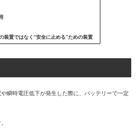
用
めの装置ではなく“安全に止める”ための装置
pply）は、停電や瞬時電圧低下が発生した際に、バッテリーで一定
す。