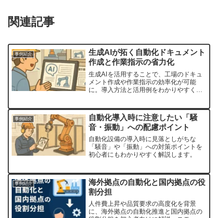
関連記事
生成AIが拓く自動化ドキュメント
事例紹介
作成と作業指示の省力化
生成AIを活用することで、工場のドキュ
メント作成や作業指示の効率化が可能
に。導入方法と活用例をわかりやすく解
説します。
自動化導入時に注意したい「騒
事例紹介
音・振動」への配慮ポイント
自動化設備の導入時に見落としがちな
「騒音」や「振動」への対策ポイントを
初心者にもわかりやすく解説します。
海外拠点の自動化と国内拠点の役
事例紹介
割分担
人件費上昇や品質要求の高度化を背景
に、海外拠点の自動化推進と国内拠点の