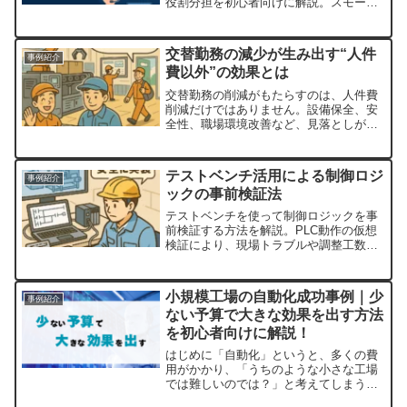
役割分担を初心者向けに解説。スモール
スタートや現地協働設計、国内での設備
検証・データ統括・教育支援機能などの
進め方と成功事例をわかりやすく紹介。
交替勤務の減少が生み出す“人件
事例紹介
実践ポイントも提示。
費以外”の効果とは
交替勤務の削減がもたらすのは、人件費
削減だけではありません。設備保全、安
全性、職場環境改善など、見落としがち
な副次効果を初心者向けに解説します。
テストベンチ活用による制御ロジ
事例紹介
ックの事前検証法
テストベンチを使って制御ロジックを事
前検証する方法を解説。PLC動作の仮想
検証により、現場トラブルや調整工数を
大幅に削減できます。
小規模工場の自動化成功事例｜少
事例紹介
ない予算で大きな効果を出す方法
を初心者向けに解説！
はじめに「自動化」というと、多くの費
用がかかり、「うちのような小さな工場
では難しいのでは？」と考えてしまうこ
とがあります。しかし最近では、低予算