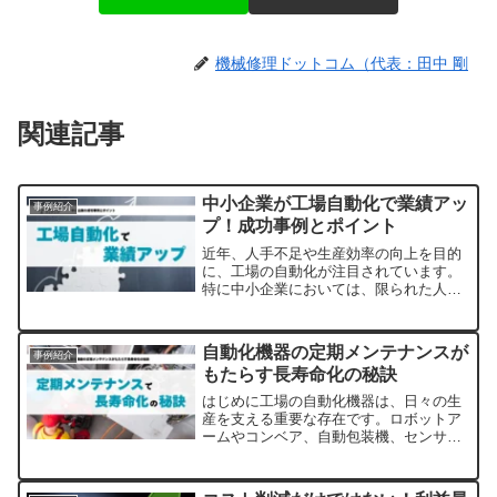
機械修理ドットコム（代表：田中 剛
関連記事
中小企業が工場自動化で業績アッ
事例紹介
プ！成功事例とポイント
近年、人手不足や生産効率の向上を目的
に、工場の自動化が注目されています。
特に中小企業においては、限られた人材
や予算の中でどのように業績を上げるか
が課題です。この記事では、工場自動化
の成功事例を交えながら、初心者でも分
自動化機器の定期メンテナンスが
事例紹介
かりやすく解説します。工...
もたらす長寿命化の秘訣
はじめに工場の自動化機器は、日々の生
産を支える重要な存在です。ロボットア
ームやコンベア、自動包装機、センサー
機器など、多くの自動化機器が連携して
効率的な製造を実現しています。しか
し、これらの機器も機械である以上、使