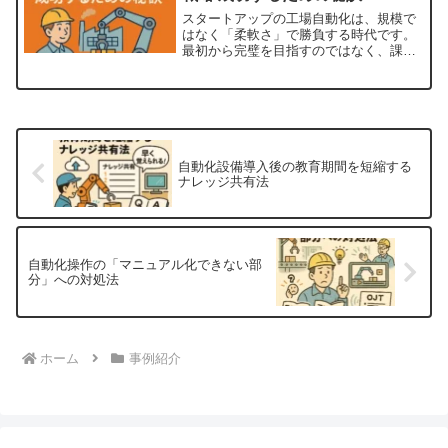
担」ではなく「投資＝成長の手段」と捉
スタートアップの工場自動化は、規模で
えることで、自社の競争力を高める道が
はなく「柔軟さ」で勝負する時代です。
開けるでしょう。
最初から完璧を目指すのではなく、課題
を明確にし、小さく始め、データと人の
力で改善を繰り返す。この循環を続ける
ことで、企業は確実に強くなります。工
場の自動化とは、単なる機械化ではなく
「組織を成長させる仕組みづくり」で
す。人と技術が共に進化することで、ス
タートアップは限られた資源の中でも大
自動化設備導入後の教育期間を短縮する
きな成果を生み出せるようになります。
ナレッジ共有法
それこそが、成功する自動化戦略の本質
です。
自動化操作の「マニュアル化できない部
分」への対処法
ホーム
事例紹介