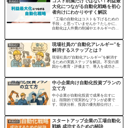
コスト削減だけではない！利益最
事例紹介
用していく中で部品の劣化や...
大化につながる自動化戦略を初心
者向けにわかりやすく解説
「工場の自動化はコストを下げるための
手段」と思っていませんか？たしかに、
自動化は人件費の削減やエネルギーの節
約に大きく貢献します。しかし、それだ
けではありません。正しく戦略的に自動
化を導入すれば、利益を最大化する強力
現場社員の“自動化アレルギー”を
事例紹介
な手段にもなります。この...
解消するステップとは？
現場社員の“自動化アレルギー”を解消す
るための実践ステップを解説。不安の原
因から教育・評価まで、導入を成功させ
る仕組みづくりとは？
中小企業向け自動化投資プランの
事例紹介
立て方
中小企業が自動化投資で成果を出すに
は、段階的で現実的なプランが必要で
す。現状分析、投資の優先順位付け、コ
ストと効果の数値化、小規模導入と検
証、補助金・外部リソースの活用、組織
全体での取り組みこれらを順に実行する
スタートアップ企業の工場自動化
事例紹介
ことで、リスクを抑えながら確実に自動
戦略 成功するための秘訣
化の効果を享受できます。「投資＝負