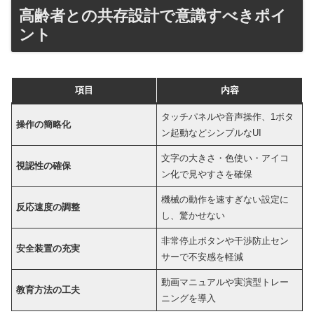
高齢者との共存設計で意識すべきポイ
ント
項目
内容
タッチパネルや音声操作、1ボタ
操作の簡略化
ン起動などシンプルなUI
文字の大きさ・色使い・アイコ
視認性の確保
ン化で見やすさを確保
機械の動作を速すぎない設定に
反応速度の調整
し、驚かせない
非常停止ボタンや干渉防止セン
安全装置の充実
サーで不安感を軽減
動画マニュアルや実演型トレー
教育方法の工夫
ニングを導入