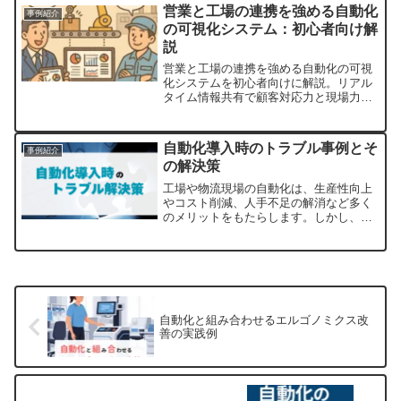
営業と工場の連携を強める自動化
事例紹介
の可視化システム：初心者向け解
説
営業と工場の連携を強める自動化の可視
化システムを初心者向けに解説。リアル
タイム情報共有で顧客対応力と現場力を
強化する方法を紹介。
自動化導入時のトラブル事例とそ
事例紹介
の解決策
工場や物流現場の自動化は、生産性向上
やコスト削減、人手不足の解消など多く
のメリットをもたらします。しかし、自
動化設備を導入する際には、さまざまな
トラブルが発生する可能性 があります。
適切な対策を事前に考えておかないと、
導入コストがかさむだけ...
自動化と組み合わせるエルゴノミクス改
善の実践例