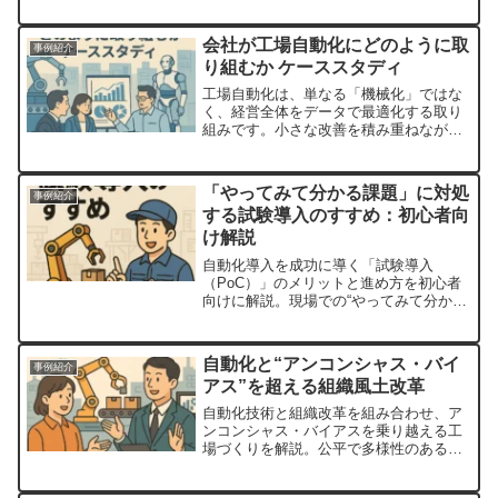
適なシステムは何か？」といった疑問を
抱えている企業も多いでしょう。そこで
会社が工場自動化にどのように取
事例紹介
重要なのが、ロボットシステ...
り組むか ケーススタディ
工場自動化は、単なる「機械化」ではな
く、経営全体をデータで最適化する取り
組みです。小さな改善を積み重ねなが
ら、効果を数値で評価し、成功パターン
を横展開していくことが大切です。会社
全体が一体となって取り組むことで、真
「やってみて分かる課題」に対処
事例紹介
の意味での「スマートファクトリー」が
する試験導入のすすめ：初心者向
実現します。
け解説
自動化導入を成功に導く「試験導入
（PoC）」のメリットと進め方を初心者
向けに解説。現場での“やってみて分かる
課題”への対処法も紹介します。
自動化と“アンコンシャス・バイ
事例紹介
アス”を超える組織風土改革
自動化技術と組織改革を組み合わせ、ア
ンコンシャス・バイアスを乗り越える工
場づくりを解説。公平で多様性のある職
場へ。