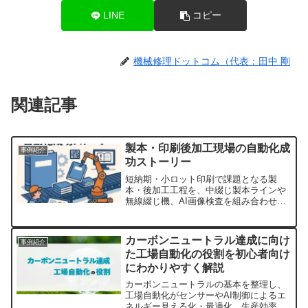
LINE
コピー
機械修理ドットコム（代表：田中 剛
関連記事
製本・印刷後加工現場の自動化成
事例紹介
功ストーリー
短納期・小ロット印刷で課題となる製
本・後加工工程を、中綴じ製本ラインや
無線綴じ機、AI画像検査を組み合わせた
一貫自動化で工数半減・ミス激減・生産
性向上を実現した事例を解説。段取り時
間の大幅短縮や少人数化によるコスト削
カーボンニュートラル達成に向け
事例紹介
減のポイントも紹介。
た工場自動化の役割を初心者向け
にわかりやすく解説
カーボンニュートラルの基本を整理し、
工場自動化がセンサーやAI制御によるエ
ネルギー見える化・最適化、生産効率向