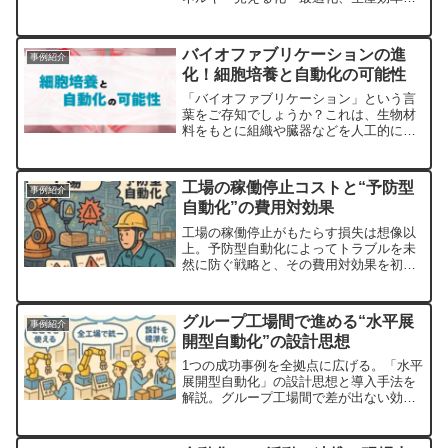
上・CO₂排出源削減に果たす役割を、自
動車部品工場や電子部品工場の事例で初
心者向けに解説。導入手順と今後展望も
バイオファブリケーションの進
事例紹介
紹介。
化！細胞培養と自動化の可能性
「バイオファブリケーション」という言
葉をご存知でしょうか？これは、生物材
料をもとに組織や臓器などを人工的に製
造する技術で、医療・製薬・食品などさ
まざまな分野で注目されています。そし
て、この分野でも「自動化」の波が押し
工場の稼働停止コストと“予防型
事例紹介
寄せているのです。従来、...
自動化”の費用対効果
工場の稼働停止がもたらす損失は想像以
上。予防型自動化によってトラブルを未
然に防ぐ戦略と、その費用対効果を初心
者向けに解説します。
グループ工場間で進める“水平展
事例紹介
開型自動化”の設計思想
1つの成功事例を全拠点に広げる。「水平
展開型自動化」の設計思想と導入手法を
解説。グループ工場間で差が出ない効率
的な自動化戦略を初心者向けに紹介しま
す。